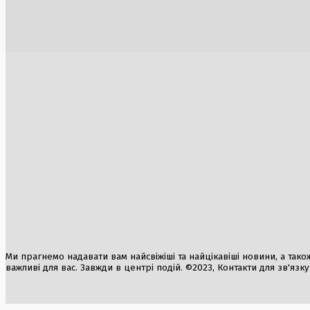
АЕС «Пакш» зупиняється вперше за 44
подорожча
роки через рекордне міління Дунаю
7 Серпня, 2
1 Серпня, 2026
Кадрові зміни в Офісі Президента:
Федоров не повернеться до Міноборони
6 Серпня, 2026
Удар по логістиці: Росія знищила склад
Удар по Х
Toyota в Україні
8 мільйон
підручник
6 Серпня, 2026
2 Серпня, 2
Міграційна криза в Іспанії: експерт
застерігає про загрозу для ЄС
6 Серпня, 2026
Ми прагнемо надавати вам найсвіжіші та найцікавіші новини, а також а
важливі для вас. Завжди в центрі подій. ©2023, Контакти для зв'язк