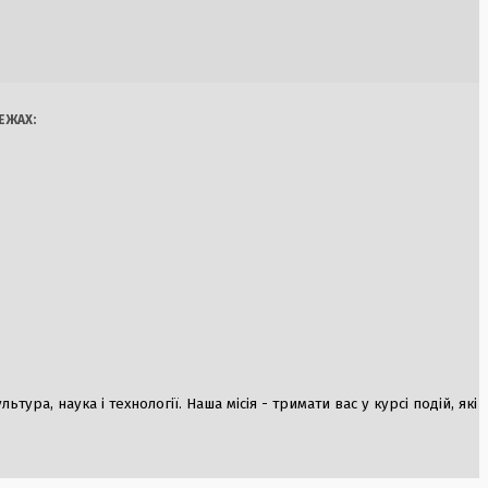
країні: штрафи для
Україна
Бізнес
Блоги
 8500 грн
Думки
Спорт
Наука
Арт
Їжа
ЕЖАХ:
н Трюдо
ю стосунків на
режжі
ура, наука і технології. Наша місія - тримати вас у курсі подій, які