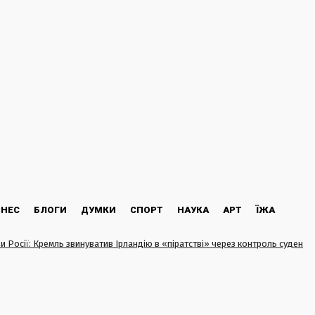
ЗНЕС
БЛОГИ
ДУМКИ
СПОРТ
НАУКА
АРТ
ЇЖА
и Росії: Кремль звинуватив Ірландію в «піратстві» через контроль суден