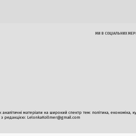
в у банках та обмінниках
електросамокатів в У
водіїв та компаній до
026
2 Серпня, 2026
МИ В СОЦІАЛЬНИХ МЕР
аркову: під час атаки знищено
Кеті Перрі та Джасті
ів книжок та 600 тисяч
відсвяткували річниц
ів
французькому узбе
026
2 Серпня, 2026
налітичні матеріали на широкий спектр тем: політика, економіка, культ
у з редакцією:
LelonkaKollmer@gmail.com