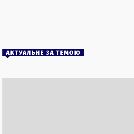
річницю стосунків на французькому
узбережжі
2 Серпня, 2026
Погрози Росії: Кремль звинуватив Ірландію
в «піратстві» через контроль суден
3 Серпня, 2026
АКТУАЛЬНЕ ЗА ТЕМОЮ
Geely представила новий гібридний
Смертельн
седан, здатний працювати на бензині і
небі Греці
метанолі
пожежам
2 Серпня, 2026
3 Серпня, 2
Угорщина на порозі енергетичної кризи:
Курс валю