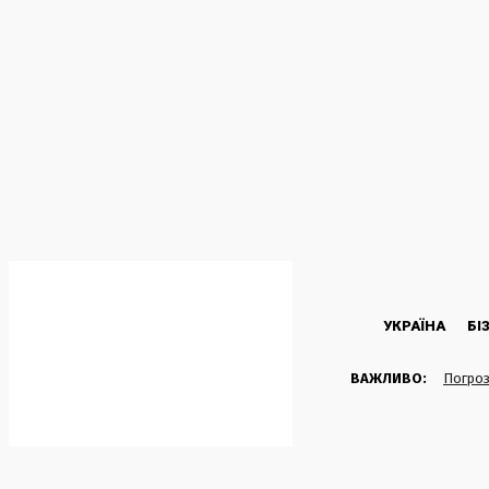
C
24.8
Kyiv
П’ятниця, 7 Серпня, 2026
УКРАЇНА
БІ
ВАЖЛИВО:
Погроз