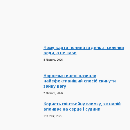
начинками
29 Листопада, 2023
Три рецепта ужина для ленивых. Проще не придумаешь!
29 Листопада, 2023
Рецепт традиционных полтавских вареников на пару
29 Листопада, 2023
Чому варто починати день зі склянки
води, а не кави
8 Лютого, 2026
Норвезькі вчені назвали
найефективніший спосіб скинути
зайву вагу
2 Лютого, 2026
Користь глінтвейну взимку, як напій
впливає на серце і судини
19 Січня, 2026