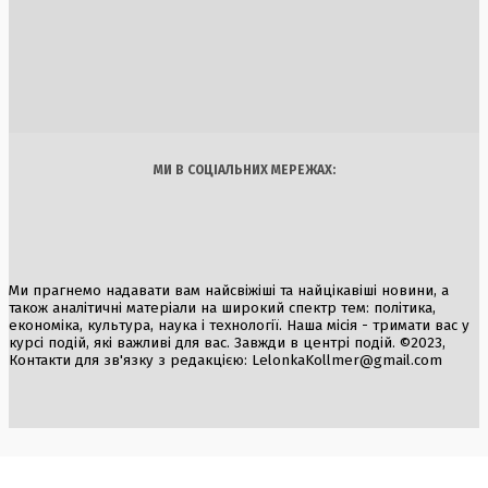
Збройний напад на польку у Вроцлаві: 18-річного українц
затримано
2 Серпня, 2026
Україна
Бізнес
Блоги
Думки
Спорт
Наука
Арт
Їжа
МИ В СОЦІАЛЬНИХ МЕРЕЖАХ:
Ми прагнемо надавати вам найсвіжіші та найцікавіші новини, а
також аналітичні матеріали на широкий спектр тем: політика,
економіка, культура, наука і технології. Наша місія - тримати вас у
курсі подій, які важливі для вас. Завжди в центрі подій. ©2023,
Контакти для зв'язку з редакцією:
LelonkaKollmer@gmail.com