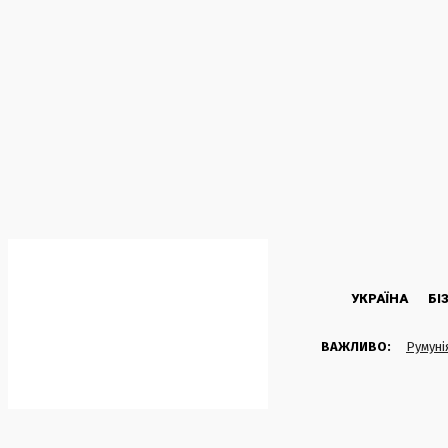
C
32.6
Kyiv
П’ятниця, 7 Серпня, 2026
УКРАЇНА
БІ
ВАЖЛИВО:
Румуні