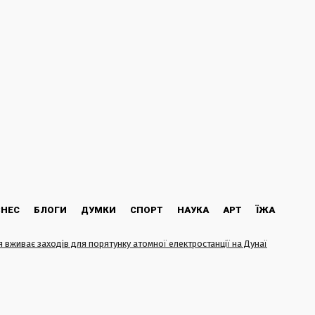
ЗНЕС
БЛОГИ
ДУМКИ
СПОРТ
НАУКА
АРТ
ЇЖА
я вживає заходів для порятунку атомної електростанції на Дунаї