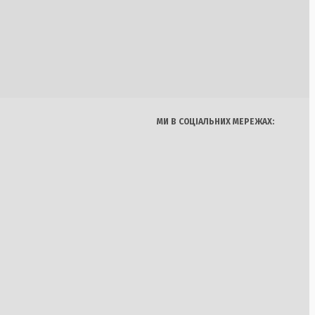
Україна
Бізнес
Блоги
НБО: Президент
Думки
Спорт
Наука
Арт
з про зміни
Їжа
МИ В СОЦІАЛЬНИХ МЕРЕЖАХ:
 гелікоптерів у
оротьби з лісовими
малізується: понад
овернулися до