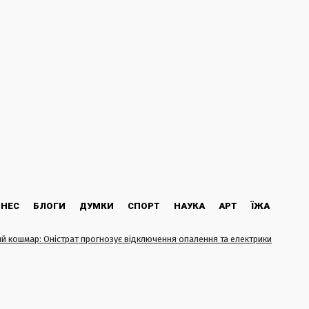
ЗНЕС
БЛОГИ
ДУМКИ
СПОРТ
НАУКА
АРТ
ЇЖА
й кошмар: Оністрат прогнозує відключення опалення та електрики