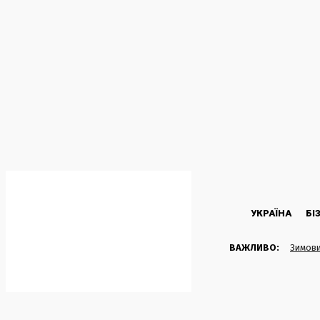
C
27.6
Kyiv
П’ятниця, 7 Серпня, 2026
УКРАЇНА
БІ
ВАЖЛИВО:
Зимови