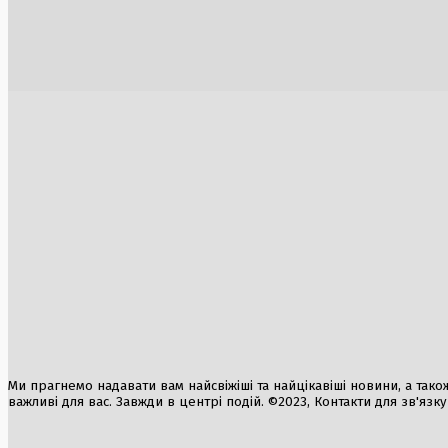
Росія значно збільшила імпорт бензину з
Швеція зас
Білорусі в умовах паливної кризи
викликал
6 Серпня, 2026
5 Серпня, 2
Трамп про мир: «Компроміси необхідні
для обох сторін»
1 Серпня, 2026
США відновили військові удари по Ірану
Російська
після короткої перерви
інструмент
контроле
30 Липня, 2026
3 Серпня, 2
Ми прагнемо надавати вам найсвіжіші та найцікавіші новини, а також а
важливі для вас. Завжди в центрі подій. ©2023, Контакти для зв'язк