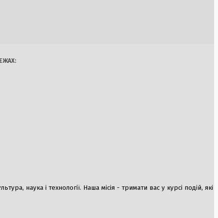
й етап агресії та
Україна
Бізнес
Блоги
а
Думки
Спорт
Наука
Арт
Їжа
ЕЖАХ:
зміни до «Плану
ня €8,3 млрд
 в Києві:
нового політичного
ура, наука і технології. Наша місія - тримати вас у курсі подій, які