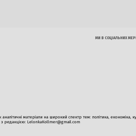
удила агресію Росії та
Російські удари: нови
а дипломата
стратегія противник
026
6 Серпня, 2026
МИ В СОЦІАЛЬНИХ МЕР
 православна церква як
Рада ЄС затвердила 
 війни: мілітаризація під
України» для виділен
м Кремля
30 Липня, 2026
026
Дипломатична нарада
пріоритети та гасло 
сезону
2 Серпня, 2026
налітичні матеріали на широкий спектр тем: політика, економіка, культ
у з редакцією:
LelonkaKollmer@gmail.com