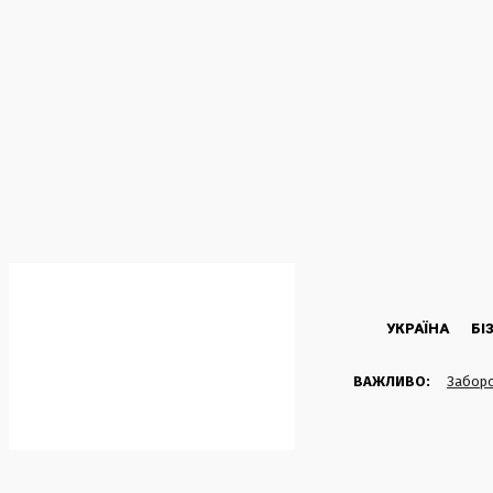
C
32.1
Kyiv
Четвер, 6 Серпня, 2026
УКРАЇНА
БІ
ВАЖЛИВО:
Заборо