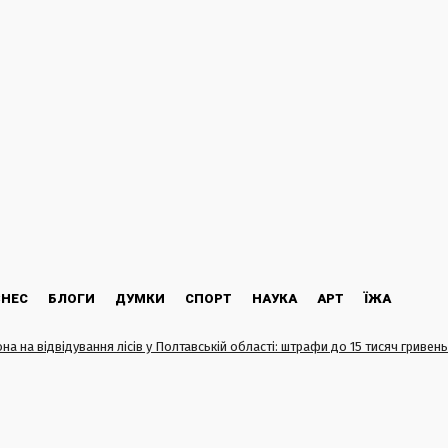
ЗНЕС
БЛОГИ
ДУМКИ
СПОРТ
НАУКА
АРТ
ЇЖА
на на відвідування лісів у Полтавській області: штрафи до 15 тисяч гривень