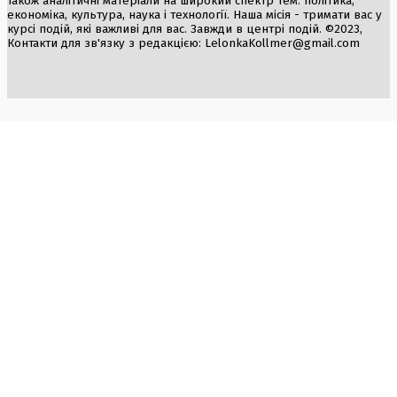
також аналітичні матеріали на широкий спектр тем: політика,
економіка, культура, наука і технології. Наша місія - тримати вас у
курсі подій, які важливі для вас. Завжди в центрі подій. ©2023,
Контакти для зв'язку з редакцією:
LelonkaKollmer@gmail.com