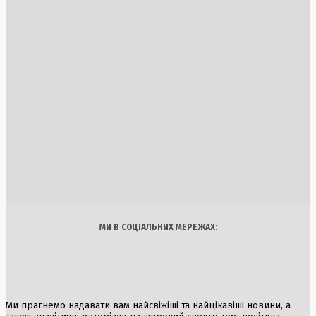
1 Серпня, 2026
Електромобіль Ferrari Luce: річний тираж повністю
розпродано
1 Серпня, 2026
Литва планує дерусифікацію шкільної програми,
замінивши Ломоносова на Шевченка
5 Серпня, 2026
Швеція передала Україні російське судно-мародер Caffa
6 Серпня, 2026
Україна
Бізнес
Блоги
Думки
Спорт
Наука
Арт
Їжа
МИ В СОЦІАЛЬНИХ МЕРЕЖАХ:
Ми прагнемо надавати вам найсвіжіші та найцікавіші новини, а