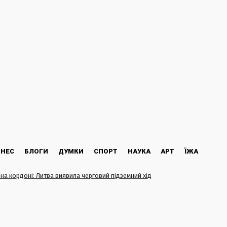
ЗНЕС
БЛОГИ
ДУМКИ
СПОРТ
НАУКА
АРТ
ЇЖА
 на кордоні: Литва виявила черговий підземний хід