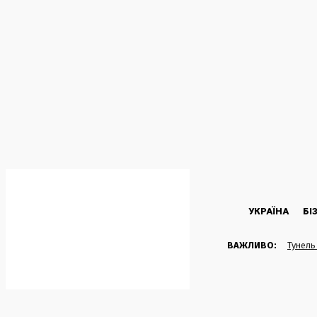
C
27.6
Kyiv
П’ятниця, 7 Серпня, 2026
УКРАЇНА
БІ
ВАЖЛИВО:
Тунель