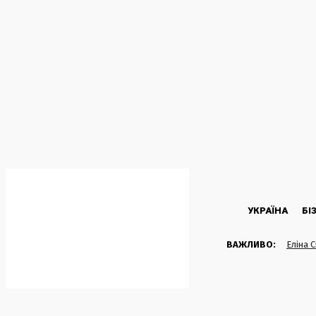
C
32.1
Kyiv
Четвер, 6 Серпня, 2026
УКРАЇНА
БІ
ВАЖЛИВО:
Еліна 