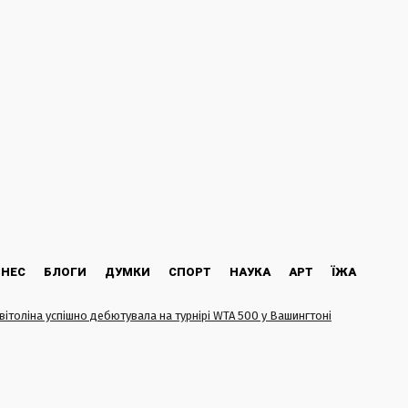
ЗНЕС
БЛОГИ
ДУМКИ
СПОРТ
НАУКА
АРТ
ЇЖА
Світоліна успішно дебютувала на турнірі WTA 500 у Вашингтоні