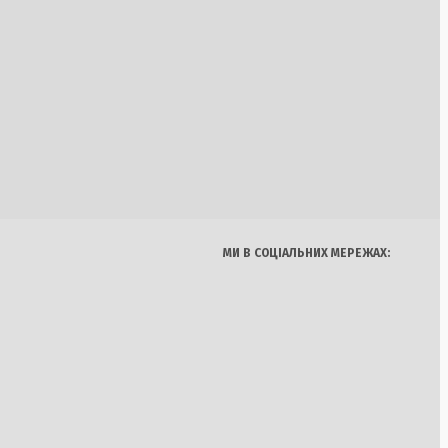
Україна
Бізнес
Блоги
разки від ПАОКу та
Думки
Спорт
Наука
Арт
Лізі Європи
Їжа
МИ В СОЦІАЛЬНИХ МЕРЕЖАХ:
: Україні потрібно
-2029 роках через
я: Україна
ткішої зими війни, в
же капітулювати