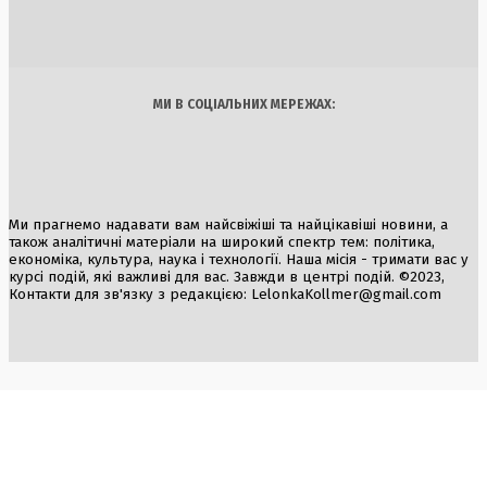
2 Серпня, 2026
Україна
Бізнес
Блоги
Думки
Спорт
Наука
Арт
Їжа
МИ В СОЦІАЛЬНИХ МЕРЕЖАХ:
Ми прагнемо надавати вам найсвіжіші та найцікавіші новини, а
також аналітичні матеріали на широкий спектр тем: політика,
економіка, культура, наука і технології. Наша місія - тримати вас у
курсі подій, які важливі для вас. Завжди в центрі подій. ©2023,
Контакти для зв'язку з редакцією:
LelonkaKollmer@gmail.com