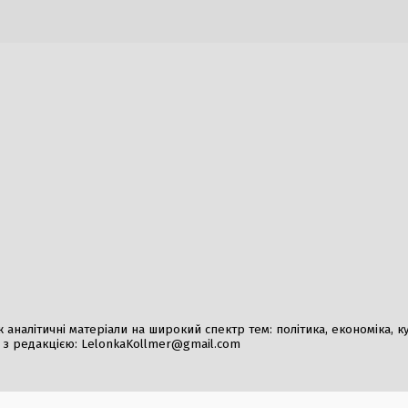
лектростанції через обміління
6 Серпня, 2026
026
Литва планує деруси
програми, замінивш
Шевченка
5 Серпня, 2026
а відвідування лісів у
Ракета впала в Поль
ій області: штрафи до 15 тисяч
Навроцький не плану
нацбезпеки
026
2 Серпня, 2026
налітичні матеріали на широкий спектр тем: політика, економіка, культ
у з редакцією:
LelonkaKollmer@gmail.com