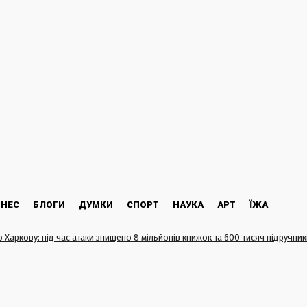
ЗНЕС
БЛОГИ
ДУМКИ
СПОРТ
НАУКА
АРТ
ЇЖА
о Харкову: під час атаки знищено 8 мільйонів книжок та 600 тисяч підручник