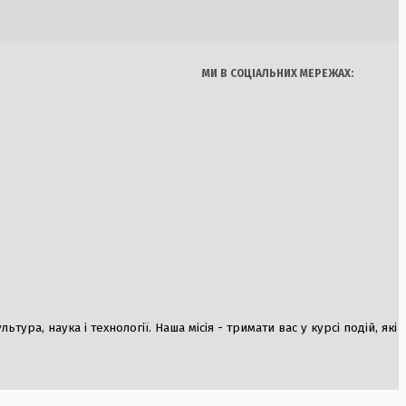
Думки
Спорт
Наука
Арт
Їжа
фікацію шкільної
МИ В СОЦІАЛЬНИХ МЕРЕЖАХ:
и Ломоносова на
щі: президент
є засідання Ради
ура, наука і технології. Наша місія - тримати вас у курсі подій, які