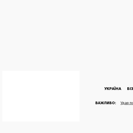
C
28.2
Kyiv
П’ятниця, 7 Серпня, 2026
УКРАЇНА
БІ
ВАЖЛИВО:
Удар п