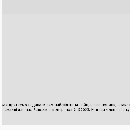
постраждали
атомної е
Дунаю
1 Серпня, 2026
3 Серпня, 2
Розширення військової співпраці: Україна
Заборона н
та США укладуть нові угоди щодо
Полтавськ
ракетних систем
гривень
4 Серпня, 2026
6 Серпня, 2
ФІФА заперечує звинувачення у
продажу футболу через програму FFE
1 Серпня, 2026
Ми прагнемо надавати вам найсвіжіші та найцікавіші новини, а також а
важливі для вас. Завжди в центрі подій. ©2023, Контакти для зв'язк