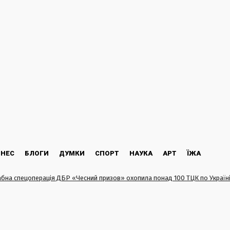
ЗНЕС
БЛОГИ
ДУМКИ
СПОРТ
НАУКА
АРТ
ЇЖА
бна спецоперація ДБР «Чесний призов» охопила понад 100 ТЦК по Україн