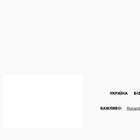
C
38.7
Kyiv
Четвер, 6 Серпня, 2026
УКРАЇНА
БІ
ВАЖЛИВО:
Масшта