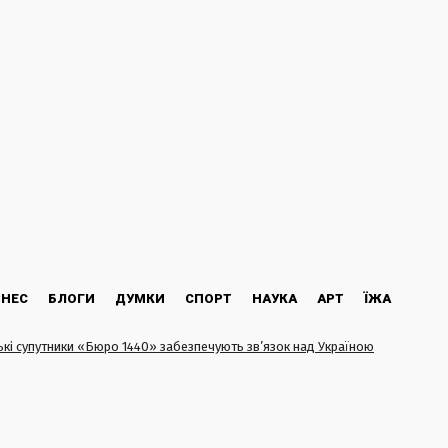
ЗНЕС
БЛОГИ
ДУМКИ
СПОРТ
НАУКА
АРТ
ЇЖА
ькі супутники «Бюро 1440» забезпечують зв’язок над Україною