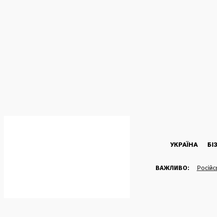
C
38.7
Kyiv
Четвер, 6 Серпня, 2026
УКРАЇНА
БІ
ВАЖЛИВО:
Російс