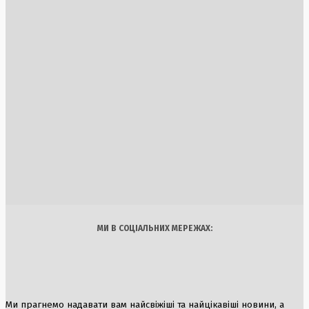
6 Серпня, 2026
Рустем Умєров озвучив ключові завдання на посаді голо
Служби зовнішньої розвідки України
5 Серпня, 2026
Трамп оголосив про призупинення військових дій проти
Ірану для укладення угоди
2 Серпня, 2026
Затримання ветерана спецпідрозділу KRAKEN у столиці:
коментар Костянтина Немічева та обставини справи
3 Серпня, 2026
Україна
Бізнес
Блоги
Думки
Спорт
Наука
Арт
Їжа
МИ В СОЦІАЛЬНИХ МЕРЕЖАХ:
Ми прагнемо надавати вам найсвіжіші та найцікавіші новини, а