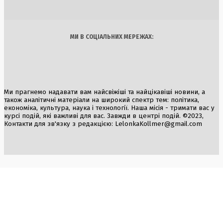
Арт
Їжа
МИ В СОЦІАЛЬНИХ МЕРЕЖАХ:
Ми прагнемо надавати вам найсвіжіші та найцікавіші новини, а
також аналітичні матеріали на широкий спектр тем: політика,
економіка, культура, наука і технології. Наша місія - тримати вас у
курсі подій, які важливі для вас. Завжди в центрі подій. ©2023,
Контакти для зв'язку з редакцією:
LelonkaKollmer@gmail.com