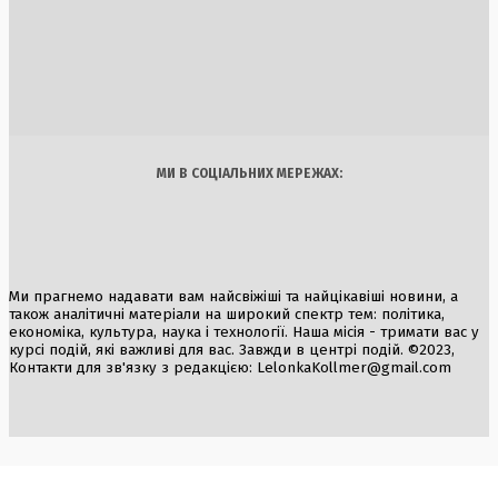
7 Серпня, 2026
Латвія закрила кордон із Білоруссю через міграційну кри
2 Серпня, 2026
Україна
Бізнес
Блоги
Думки
Спорт
Наука
Арт
Їжа
МИ В СОЦІАЛЬНИХ МЕРЕЖАХ:
Ми прагнемо надавати вам найсвіжіші та найцікавіші новини, а
також аналітичні матеріали на широкий спектр тем: політика,
економіка, культура, наука і технології. Наша місія - тримати вас у
курсі подій, які важливі для вас. Завжди в центрі подій. ©2023,
Контакти для зв'язку з редакцією:
LelonkaKollmer@gmail.com