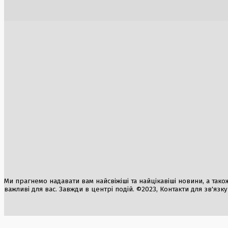
нацбезпе
3 Серпня, 2026
2 Серпня, 2
Росія значно збільшила імпорт бензину з
ФІФА під 
Білорусі в умовах паливної кризи
намагаєть
інвестиції
6 Серпня, 2026
викликала
Президент
частки в н
30 Липня, 2
Ми прагнемо надавати вам найсвіжіші та найцікавіші новини, а також а
важливі для вас. Завжди в центрі подій. ©2023, Контакти для зв'язк