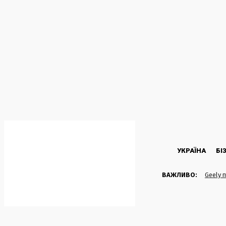
C
26.5
Kyiv
Четвер, 6 Серпня, 2026
УКРАЇНА
БІ
ВАЖЛИВО:
Geely 