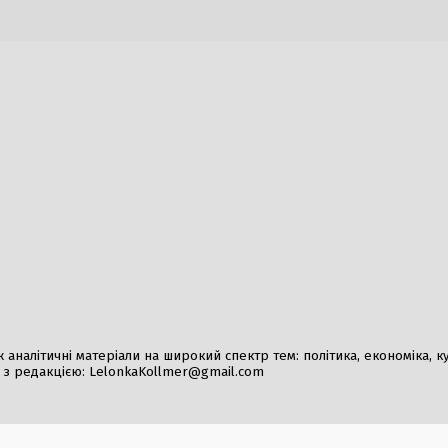
ки
6 Серпня, 2026
026
Російська православ
інструмент війни: міл
контролем Кремля
3 Серпня, 2026
керівництвом Джанні Інфантіно
Просування російськи
ся залучити приватні
біля Костянтинівки т
 через нову ініціативу, що
2 Серпня, 2026
 неоднозначні реакції.
Заборона на відвідува
 організації пропонує продаж
Полтавській області:
овоствореній компанії...
гривень
026
6 Серпня, 2026
налітичні матеріали на широкий спектр тем: політика, економіка, культ
у з редакцією:
LelonkaKollmer@gmail.com