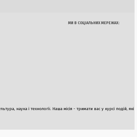
Їжа
на церква як
МИ В СОЦІАЛЬНИХ МЕРЕЖАХ:
ітаризація під
х військ на фронті
а Залізничного
ння лісів у
 штрафи до 15 тисяч
ура, наука і технології. Наша місія - тримати вас у курсі подій, які