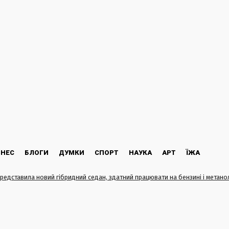
ЗНЕС
БЛОГИ
ДУМКИ
СПОРТ
НАУКА
АРТ
ЇЖА
представила новий гібридний седан, здатний працювати на бензині і метано