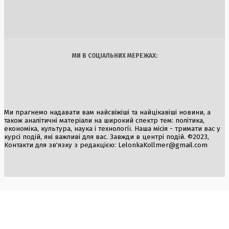
1 Серпня, 2026
Україна
Бізнес
Блоги
Думки
Спорт
Наука
Арт
Їжа
МИ В СОЦІАЛЬНИХ МЕРЕЖАХ:
Ми прагнемо надавати вам найсвіжіші та найцікавіші новини, а
також аналітичні матеріали на широкий спектр тем: політика,
економіка, культура, наука і технології. Наша місія - тримати вас у
курсі подій, які важливі для вас. Завжди в центрі подій. ©2023,
Контакти для зв'язку з редакцією:
LelonkaKollmer@gmail.com