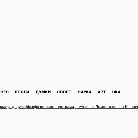
ЗНЕС
БЛОГИ
ДУМКИ
СПОРТ
НАУКА
АРТ
ЇЖА
планує дерусифікацію шкільної програми, замінивши Ломоносова на Шевче