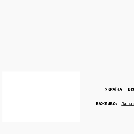
C
26.5
Kyiv
Четвер, 6 Серпня, 2026
УКРАЇНА
БІ
ВАЖЛИВО:
Литва 