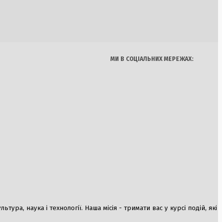
Україна
Бізнес
Блоги
я: Україна
Думки
Спорт
Наука
Арт
ткішої зими війни, в
Їжа
же капітулювати
МИ В СОЦІАЛЬНИХ МЕРЕЖАХ:
страт прогнозує
я та електрики
ура, наука і технології. Наша місія - тримати вас у курсі подій, які