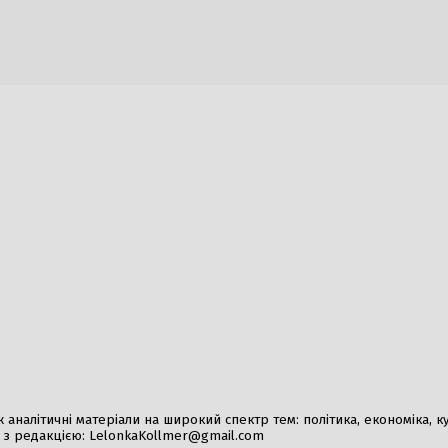
в Україні: масова реакція на
Складні випробуванн
у Михайла Федорова
готується до найжорс
той час як Путін мо
026
навесні
4 Серпня, 2026
біль Ferrari Luce: річний тираж
Зимовий кошмар: Оні
 розпродано
відключення опаленн
026
3 Серпня, 2026
ають керівництво НАТО з
ії військової допомоги Україні
026
налітичні матеріали на широкий спектр тем: політика, економіка, культ
у з редакцією:
LelonkaKollmer@gmail.com