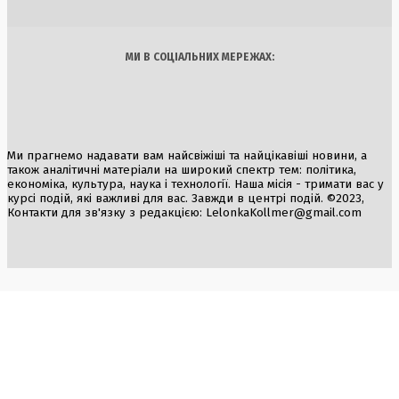
Арт
Їжа
МИ В СОЦІАЛЬНИХ МЕРЕЖАХ:
Ми прагнемо надавати вам найсвіжіші та найцікавіші новини, а
також аналітичні матеріали на широкий спектр тем: політика,
економіка, культура, наука і технології. Наша місія - тримати вас у
курсі подій, які важливі для вас. Завжди в центрі подій. ©2023,
Контакти для зв'язку з редакцією:
LelonkaKollmer@gmail.com