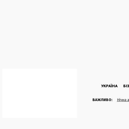
C
19.3
Kyiv
Субота, 8 Серпня, 2026
УКРАЇНА
БІ
ВАЖЛИВО:
Нічна 