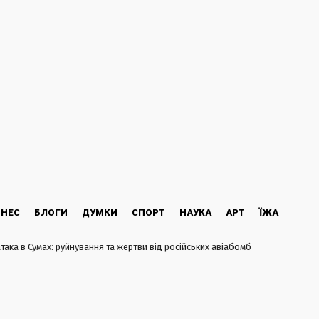
ЗНЕС
БЛОГИ
ДУМКИ
СПОРТ
НАУКА
АРТ
ЇЖА
атака в Сумах: руйнування та жертви від російських авіабомб