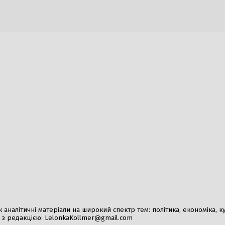
України через зупинку АЕС
Полтавській області:
гривень
026
6 Серпня, 2026
я на продаж дизельного
Удар по тютюновій інд
на українських АЗС
та Imperial Brands зн
області
026
8 Серпня, 2026
налітичні матеріали на широкий спектр тем: політика, економіка, культ
у з редакцією:
LelonkaKollmer@gmail.com