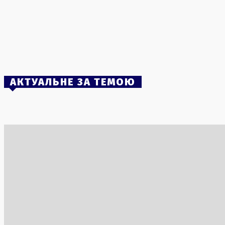
пожежами
3 Серпня, 2026
Збройний напад на польку у Вроцлаві: 18-
річного українця затримано
2 Серпня, 2026
АКТУАЛЬНЕ ЗА ТЕМОЮ
Рустем Умєров озвучив ключові
Загроза но
завдання на посаді голови Служби
попередив
зовнішньої розвідки України
судна
5 Серпня, 2026
8 Серпня, 2
В Європі тривають масштабні лісові
Румунія і