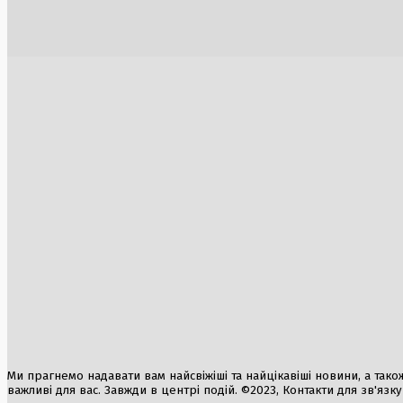
пожежі: Греція, Франція та Іспанія у
імпорт з 
боротьбі зі стихією
5 Серпня, 2
2 Серпня, 2026
Нічна атака дронів на об’єкти в
Саратовській області Росії: масштабна
пожежа на НПЗ та вибухи на військовому
аеродромі
3 Серпня, 2026
Unitree Robotics готує IPO на $9 млрд на
Обмеженн
китайському ринку
пального 
7 Серпня, 2026
3 Серпня, 2
Протести в Україні: масова реакція на
відставку Михайла Федорова
3 Серпня, 2026
Ми прагнемо надавати вам найсвіжіші та найцікавіші новини, а також а
важливі для вас. Завжди в центрі подій. ©2023, Контакти для зв'язк