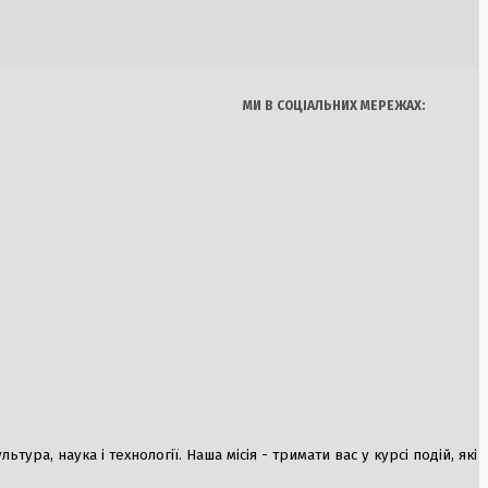
Україна
Бізнес
Блоги
 штрафи до 15 тисяч
Думки
Спорт
Наука
Арт
Їжа
МИ В СОЦІАЛЬНИХ МЕРЕЖАХ:
устрії: склади JTI
ищені в Київській
ура, наука і технології. Наша місія - тримати вас у курсі подій, які