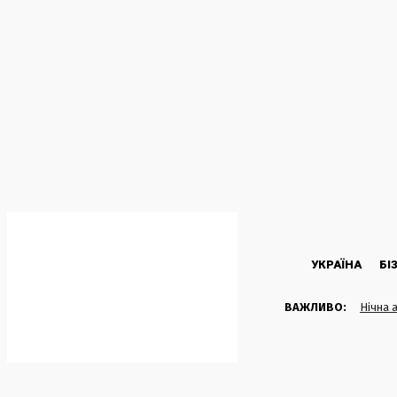
C
36.5
Kyiv
Четвер, 6 Серпня, 2026
УКРАЇНА
БІ
ВАЖЛИВО:
Нічна 