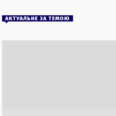
6 Серпня, 2026
АКТУАЛЬНЕ ЗА ТЕМОЮ
Європа має історичний шанс перехопити
Швеція зас
ініціативу у війні з Росією
викликал
4 Серпня, 2026
5 Серпня, 2
Масштабна спецоперація ДБР «Чесний
призов» охопила понад 100 ТЦК по
Україні
30 Липня, 2026
Трамп про мир: «Компроміси необхідні
Бойовики 
для обох сторін»
українськ
1 Серпня, 2026
6 Серпня, 2