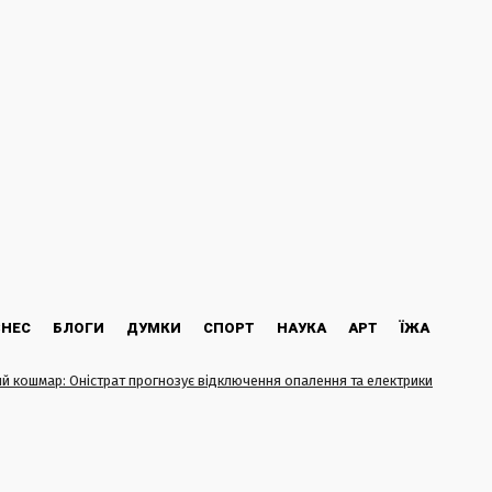
ЗНЕС
БЛОГИ
ДУМКИ
СПОРТ
НАУКА
АРТ
ЇЖА
й кошмар: Оністрат прогнозує відключення опалення та електрики