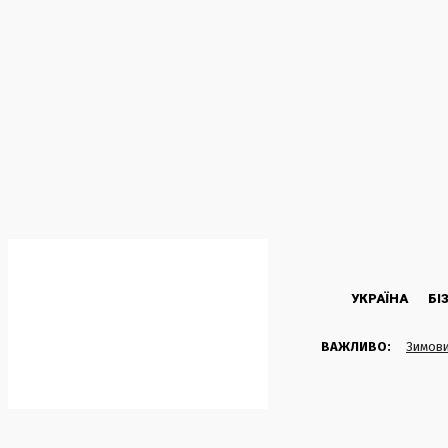
C
35.4
Kyiv
Четвер, 6 Серпня, 2026
УКРАЇНА
БІ
ВАЖЛИВО:
Зимови