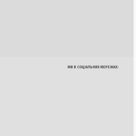
вати на бензині і
на церква як
Україна
Бізнес
Блоги
ітаризація під
Думки
Спорт
Наука
Арт
Їжа
МИ В СОЦІАЛЬНИХ МЕРЕЖАХ:
i Luce: річний тираж
о