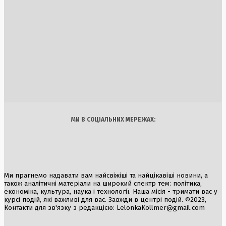
БпЛА не здатні вирішити війну: експерти роз’яснили, чом
авіаударів недостатньо для досягнення миру
8 Серпня, 2026
Зупинка АЕС «Пакш»: Угорщина вимушена призупинити
роботу єдиної атомної електростанції через обміління
Дунаю
3 Серпня, 2026
Україна
Бізнес
Блоги
Думки
Спорт
Наука
Арт
Їжа
МИ В СОЦІАЛЬНИХ МЕРЕЖАХ:
Ми прагнемо надавати вам найсвіжіші та найцікавіші новини, а
також аналітичні матеріали на широкий спектр тем: політика,
економіка, культура, наука і технології. Наша місія - тримати вас у
курсі подій, які важливі для вас. Завжди в центрі подій. ©2023,
Контакти для зв'язку з редакцією:
LelonkaKollmer@gmail.com