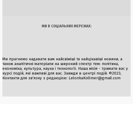
Україна
Бізнес
Блоги
Думки
Спорт
Наука
Арт
Їжа
МИ В СОЦІАЛЬНИХ МЕРЕЖАХ:
Ми прагнемо надавати вам найсвіжіші та найцікавіші новини, а
також аналітичні матеріали на широкий спектр тем: політика,
економіка, культура, наука і технології. Наша місія - тримати вас у
курсі подій, які важливі для вас. Завжди в центрі подій. ©2023,
Контакти для зв'язку з редакцією:
LelonkaKollmer@gmail.com