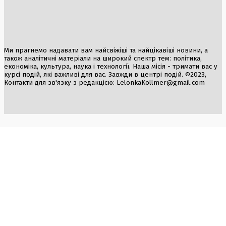
Ми прагнемо надавати вам найсвіжіші та найцікавіші новини, а
також аналітичні матеріали на широкий спектр тем: політика,
економіка, культура, наука і технології. Наша місія - тримати вас у
курсі подій, які важливі для вас. Завжди в центрі подій. ©2023,
Контакти для зв'язку з редакцією:
LelonkaKollmer@gmail.com