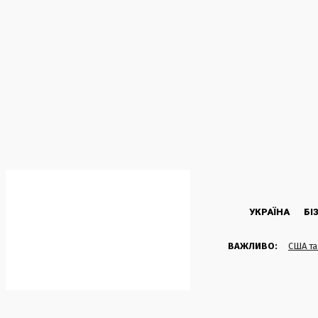
C
36.5
Kyiv
Четвер, 6 Серпня, 2026
УКРАЇНА
БІ
ВАЖЛИВО:
США та