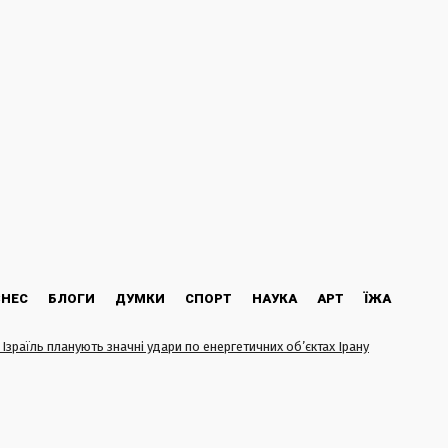
ЗНЕС
БЛОГИ
ДУМКИ
СПОРТ
НАУКА
АРТ
ЇЖА
 Ізраїль планують значні удари по енергетичних об’єктах Ірану