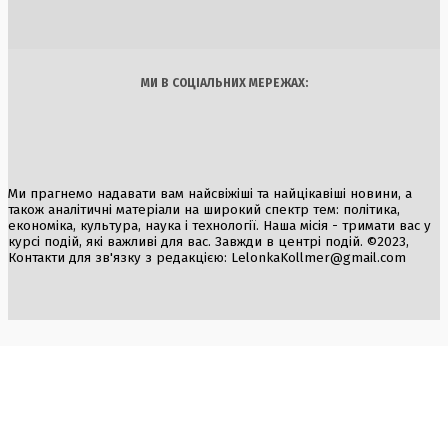
Україна
Бізнес
Блоги
Думки
Спорт
Наука
Арт
Їжа
МИ В СОЦІАЛЬНИХ МЕРЕЖАХ:
Ми прагнемо надавати вам найсвіжіші та найцікавіші новини, а
також аналітичні матеріали на широкий спектр тем: політика,
економіка, культура, наука і технології. Наша місія - тримати вас у
курсі подій, які важливі для вас. Завжди в центрі подій. ©2023,
Контакти для зв'язку з редакцією:
LelonkaKollmer@gmail.com