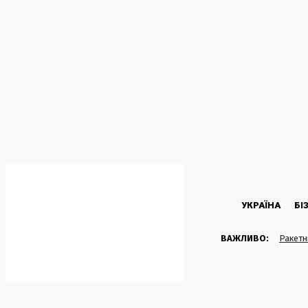
C
32.6
Kyiv
П’ятниця, 7 Серпня, 2026
УКРАЇНА
БІ
ВАЖЛИВО:
Ракетн