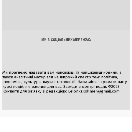
Електромобіль Ferrari Luce: річний тираж повністю
розпродано
1 Серпня, 2026
Україна
Бізнес
Блоги
Думки
Спорт
Наука
Арт
Їжа
МИ В СОЦІАЛЬНИХ МЕРЕЖАХ:
Ми прагнемо надавати вам найсвіжіші та найцікавіші новини, а
також аналітичні матеріали на широкий спектр тем: політика,
економіка, культура, наука і технології. Наша місія - тримати вас у
курсі подій, які важливі для вас. Завжди в центрі подій. ©2023,
Контакти для зв'язку з редакцією:
LelonkaKollmer@gmail.com