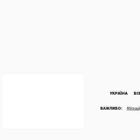
C
24.8
Kyiv
Четвер, 6 Серпня, 2026
УКРАЇНА
БІ
ВАЖЛИВО:
Міграці