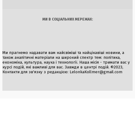
Арт
Їжа
МИ В СОЦІАЛЬНИХ МЕРЕЖАХ:
Ми прагнемо надавати вам найсвіжіші та найцікавіші новини, а
також аналітичні матеріали на широкий спектр тем: політика,
економіка, культура, наука і технології. Наша місія - тримати вас у
курсі подій, які важливі для вас. Завжди в центрі подій. ©2023,
Контакти для зв'язку з редакцією:
LelonkaKollmer@gmail.com