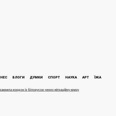
ЗНЕС
БЛОГИ
ДУМКИ
СПОРТ
НАУКА
АРТ
ЇЖА
 закрила кордон із Білоруссю через міграційну кризу