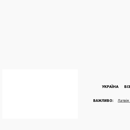
C
36.5
Kyiv
П’ятниця, 7 Серпня, 2026
УКРАЇНА
БІ
ВАЖЛИВО:
Латвія