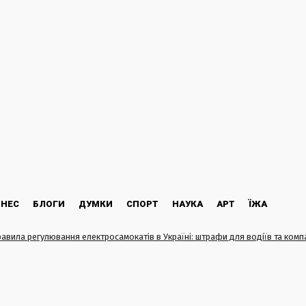
ЗНЕС
БЛОГИ
ДУМКИ
СПОРТ
НАУКА
АРТ
ЇЖА
равила регулювання електросамокатів в Україні: штрафи для водіїв та комп