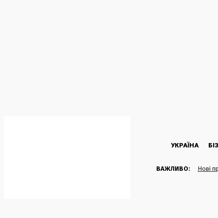
C
24.8
Kyiv
П’ятниця, 7 Серпня, 2026
УКРАЇНА
БІ
ВАЖЛИВО:
Нові п