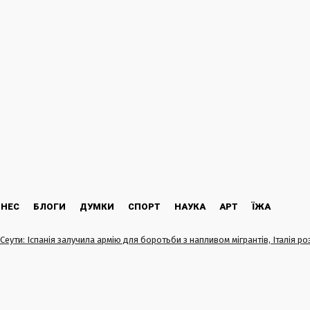
ЗНЕС
БЛОГИ
ДУМКИ
СПОРТ
НАУКА
АРТ
ЇЖА
Сеути: Іспанія залучила армію для боротьби з напливом мігрантів, Італія 