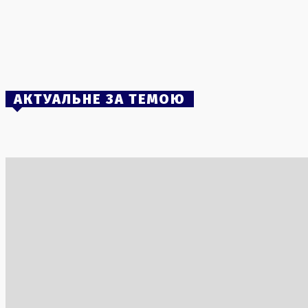
Постраждалих від ракетного обстрілу у
Львові стало 38: триває рятувальна
операція
1 Серпня, 2026
АКТУАЛЬНЕ ЗА ТЕМОЮ
Литва планує дерусифікацію шкільної
Смертельн
програми, замінивши Ломоносова на
небі Греці
Шевченка
пожежам
5 Серпня, 2026
3 Серпня, 2
Зміни в НАТО: Залужний висловився про
Магнітна 
вступ України до Альянсу
спалах M1
6 Серпня, 2026
2 Серпня, 2