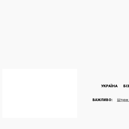
C
26.5
Kyiv
Четвер, 6 Серпня, 2026
УКРАЇНА
БІ
ВАЖЛИВО:
Штурм 