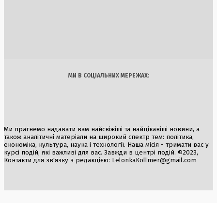
1 Серпня, 2026
Швеція передала Україні російське судно-мародер Caffa
6 Серпня, 2026
Україна
Бізнес
Блоги
Думки
Спорт
Наука
Арт
Їжа
МИ В СОЦІАЛЬНИХ МЕРЕЖАХ:
Ми прагнемо надавати вам найсвіжіші та найцікавіші новини, а
також аналітичні матеріали на широкий спектр тем: політика,
економіка, культура, наука і технології. Наша місія - тримати вас у
курсі подій, які важливі для вас. Завжди в центрі подій. ©2023,
Контакти для зв'язку з редакцією:
LelonkaKollmer@gmail.com