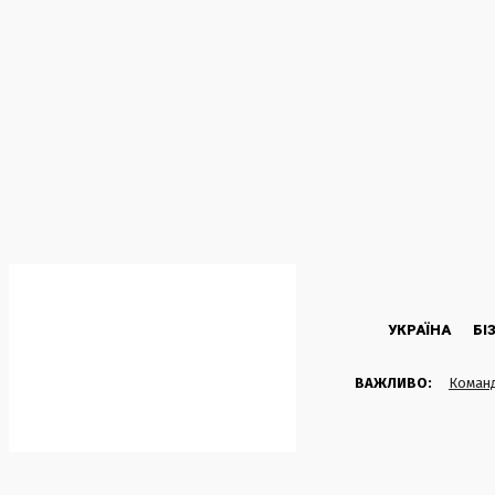
C
20.4
Kyiv
Субота, 8 Серпня, 2026
УКРАЇНА
БІ
ВАЖЛИВО:
Команд