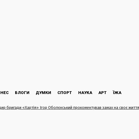
ЗНЕС
БЛОГИ
ДУМКИ
СПОРТ
НАУКА
АРТ
ЇЖА
ир бригади «Хартія» Ігор Оболєнський прокоментував замах на своє житт