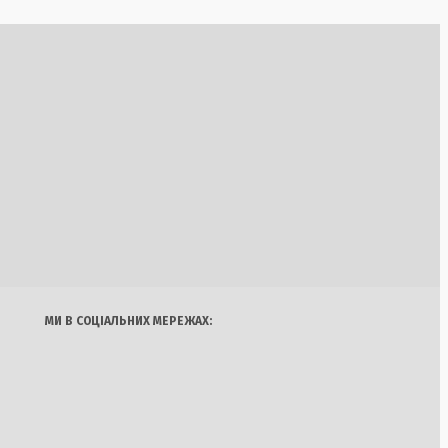
ю стосунків на
режжі
«Лідса» в матчі
Україна
Бізнес
Блоги
 Чикаго
Думки
Спорт
Наука
Арт
Їжа
МИ В СОЦІАЛЬНИХ МЕРЕЖАХ:
шно дебютувала на
шингтоні