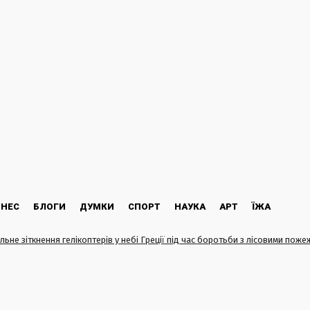
ЗНЕС
БЛОГИ
ДУМКИ
СПОРТ
НАУКА
АРТ
ЇЖА
льне зіткнення гелікоптерів у небі Греції під час боротьби з лісовими пож