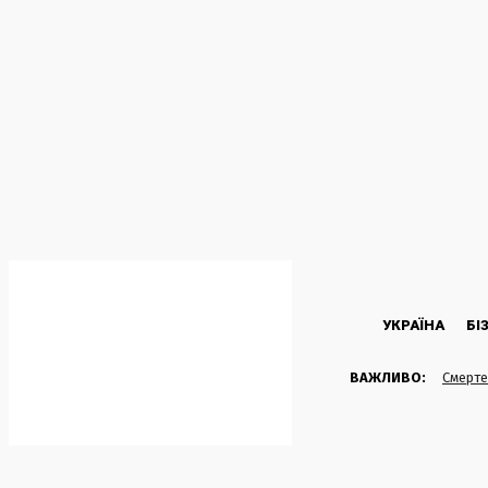
C
32.1
Kyiv
Четвер, 6 Серпня, 2026
УКРАЇНА
БІ
ВАЖЛИВО:
Смерте