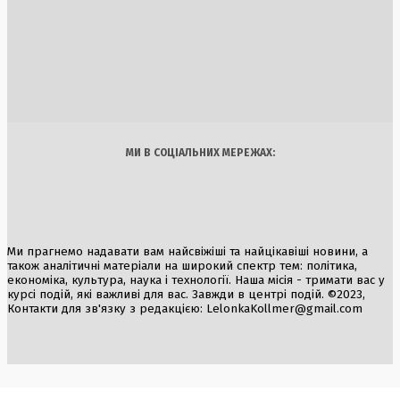
1 Серпня, 2026
Європа має історичний шанс перехопити ініціативу у війн
з Росією
4 Серпня, 2026
Україна
Бізнес
Блоги
Думки
Спорт
Наука
Арт
Їжа
МИ В СОЦІАЛЬНИХ МЕРЕЖАХ:
Ми прагнемо надавати вам найсвіжіші та найцікавіші новини, а
також аналітичні матеріали на широкий спектр тем: політика,
економіка, культура, наука і технології. Наша місія - тримати вас у
курсі подій, які важливі для вас. Завжди в центрі подій. ©2023,
Контакти для зв'язку з редакцією:
LelonkaKollmer@gmail.com