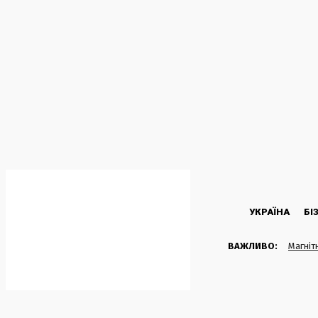
C
28.2
Kyiv
П’ятниця, 7 Серпня, 2026
УКРАЇНА
БІ
ВАЖЛИВО:
Магніт