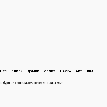
ЗНЕС
БЛОГИ
ДУМКИ
СПОРТ
НАУКА
АРТ
ЇЖА
на буря G2 охопила Землю через спалах M1.9