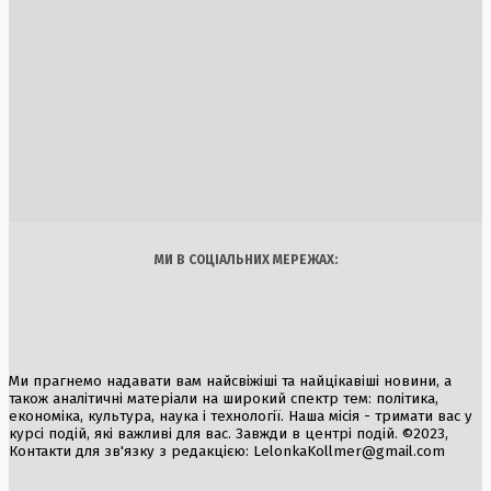
Боротьба з інвазивними сомами: Італія запускає програм
фінансування рибалок
5 Серпня, 2026
Розширення військової співпраці: Україна та США укладу
нові угоди щодо ракетних систем
4 Серпня, 2026
Україна
Бізнес
Блоги
Думки
Спорт
Наука
Арт
Їжа
МИ В СОЦІАЛЬНИХ МЕРЕЖАХ:
Ми прагнемо надавати вам найсвіжіші та найцікавіші новини, а
також аналітичні матеріали на широкий спектр тем: політика,
економіка, культура, наука і технології. Наша місія - тримати вас у
курсі подій, які важливі для вас. Завжди в центрі подій. ©2023,
Контакти для зв'язку з редакцією:
LelonkaKollmer@gmail.com