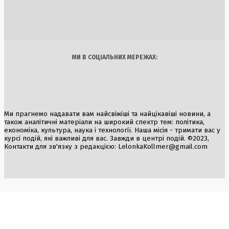
про зміни
1 Серпня, 2026
Україна
Бізнес
Блоги
Думки
Спорт
Наука
Арт
Їжа
МИ В СОЦІАЛЬНИХ МЕРЕЖАХ:
Ми прагнемо надавати вам найсвіжіші та найцікавіші новини, а
також аналітичні матеріали на широкий спектр тем: політика,
економіка, культура, наука і технології. Наша місія - тримати вас у
курсі подій, які важливі для вас. Завжди в центрі подій. ©2023,
Контакти для зв'язку з редакцією:
LelonkaKollmer@gmail.com