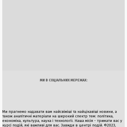
ФІФА заперечує звинувачення у продажу футболу через
програму FFE
1 Серпня, 2026
Заборона на відвідування лісів у Полтавській області:
штрафи до 15 тисяч гривень
6 Серпня, 2026
Збройний напад на військових в Одесі: чотири поранені 
затримання стрільця
3 Серпня, 2026
Україна
Бізнес
Блоги
Думки
Спорт
Наука
Арт
Їжа
МИ В СОЦІАЛЬНИХ МЕРЕЖАХ:
Ми прагнемо надавати вам найсвіжіші та найцікавіші новини, а
також аналітичні матеріали на широкий спектр тем: політика,
економіка, культура, наука і технології. Наша місія - тримати вас у
курсі подій, які важливі для вас. Завжди в центрі подій. ©2023,