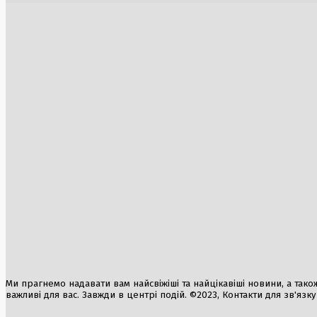
Аномальна спека в Україні добігає кінця:
Іран відмо
очікується похолодання
вибачень
6 Серпня, 2026
5 Серпня, 2
Атака на дитячу лікарню у Запоріжжі:
російські війська завдали удару по
цивільній інфраструктурі
6 Серпня, 2026
Інвестиції в апарт-готелі в Україні:
Трамп від
потенціал прибутковості та можливі
по Ірану 
ризики
3 Серпня, 2
7 Серпня, 2026
Екстрена 
Краматорс
6 Серпня, 2
Ми прагнемо надавати вам найсвіжіші та найцікавіші новини, а також а
важливі для вас. Завжди в центрі подій. ©2023, Контакти для зв'язк