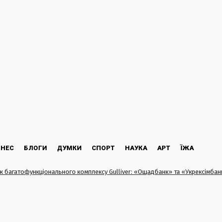
ЗНЕС
БЛОГИ
ДУМКИ
СПОРТ
НАУКА
АРТ
ЇЖА
 багатофункціонального комплексу Gulliver: «Ощадбанк» та «Укрексімбанк