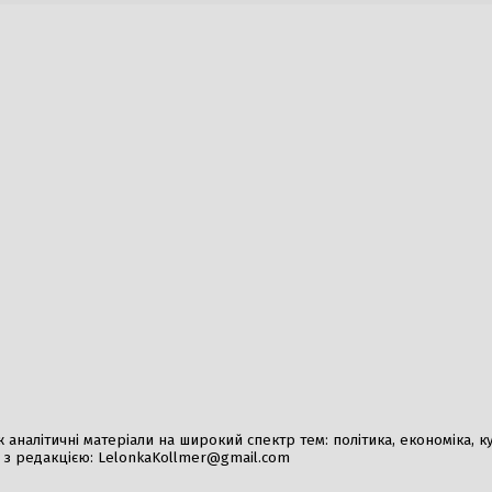
вився від атак на Україну після
Нові правила регулю
електросамокатів в У
водіїв та компаній до
026
2 Серпня, 2026
мовився від військового удару
Фінляндія підтримує
на користь нових переговорів
Стубб закликає до п
026
6 Серпня, 2026
евакуація дітей у
ьку через загрозу безпеці
026
налітичні матеріали на широкий спектр тем: політика, економіка, культ
у з редакцією:
LelonkaKollmer@gmail.com