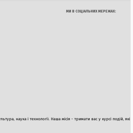
вання
країні: штрафи для
МИ В СОЦІАЛЬНИХ МЕРЕЖАХ:
 8500 грн
 Україну: Президент
осилення оборони
ура, наука і технології. Наша місія - тримати вас у курсі подій, які