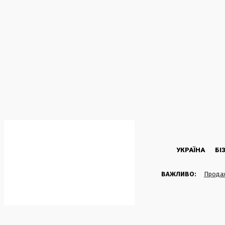
C
34.8
Kyiv
П’ятниця, 7 Серпня, 2026
УКРАЇНА
БІ
ВАЖЛИВО:
Продаж