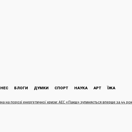
ЗНЕС
БЛОГИ
ДУМКИ
СПОРТ
НАУКА
АРТ
ЇЖА
на на порозі енергетичної кризи: АЕС «Пакш» зупиняється вперше за 44 ро