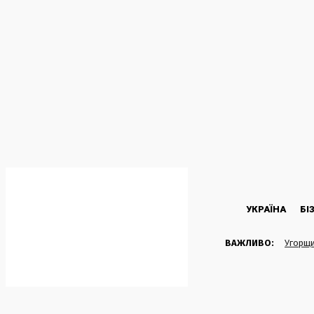
C
24.8
Kyiv
Четвер, 6 Серпня, 2026
УКРАЇНА
БІ
ВАЖЛИВО:
Угорщи