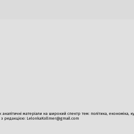
и та гасло нового політичного
підозри від НАБУ та 
6 Серпня, 2026
026
Затримання ветерана
KRAKEN у столиці: к
Немічева та обстави
3 Серпня, 2026
озробили план порятунку
Ситуація в Сеуті нор
 астероїдів через ядерний
48 тисяч мігрантів п
Марокко
026
1 Серпня, 2026
налітичні матеріали на широкий спектр тем: політика, економіка, культ
у з редакцією:
LelonkaKollmer@gmail.com