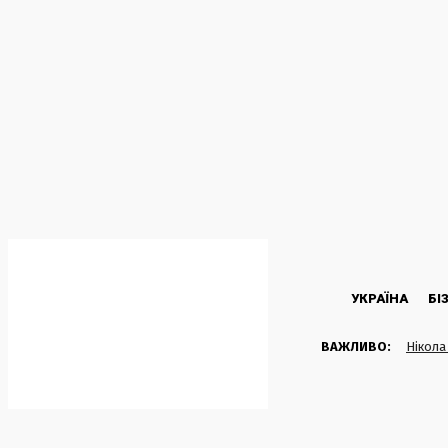
C
23.7
Kyiv
П’ятниця, 7 Серпня, 2026
УКРАЇНА
БІ
ВАЖЛИВО:
Нікола