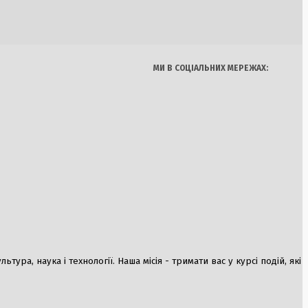
Україна
Бізнес
Блоги
САП
Думки
Спорт
Наука
Арт
Їжа
 спецпідрозділу
МИ В СОЦІАЛЬНИХ МЕРЕЖАХ:
оментар Костянтина
ни справи
малізується: понад
овернулися до
ура, наука і технології. Наша місія - тримати вас у курсі подій, які