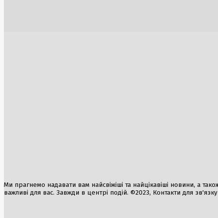
комплексу Gulliver: «Ощадбанк» та
пріоритет
«Укрексімбанк» планують аукціон за
сезону
$207 млн
2 Серпня, 2
2 Серпня, 2026
Командир бригади «Хартія» Ігор
Китайці р
Оболєнський прокоментував замах на
Землі від
своє життя
вибух
2 Серпня, 2026
3 Серпня, 2
Аномальна спека охопить Україну:
температури піднімуться до +38°C
2 Серпня, 2026
Ми прагнемо надавати вам найсвіжіші та найцікавіші новини, а також а
важливі для вас. Завжди в центрі подій. ©2023, Контакти для зв'язк