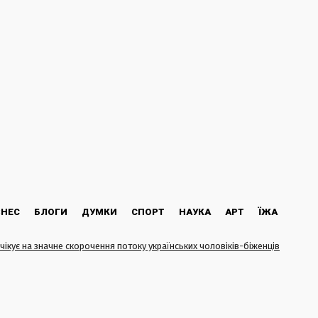
ЗНЕС
БЛОГИ
ДУМКИ
СПОРТ
НАУКА
АРТ
ЇЖА
очікує на значне скорочення потоку українських чоловіків-біженців