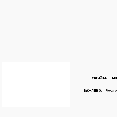
C
28.2
Kyiv
Четвер, 6 Серпня, 2026
УКРАЇНА
БІ
ВАЖЛИВО:
Чехія 