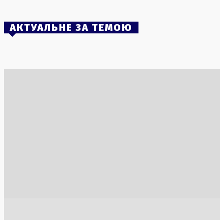
1 Серпня, 2026
АКТУАЛЬНЕ ЗА ТЕМОЮ
Трагічний обстріл під Кривим Рогом:
Ракетний 
внаслідок ракетного удару загинула
люди, зн
родина з шістьох осіб
4 Серпня, 2
30 Липня, 2026
Трамп від
по Ірану 
3 Серпня, 2
Трамп про мир: «Компроміси необхідні
Кадрові з
для обох сторін»
зайняти п
1 Серпня, 2026
3 Серпня, 2
Магнітна буря G2 охопила Землю через
спалах M1.9