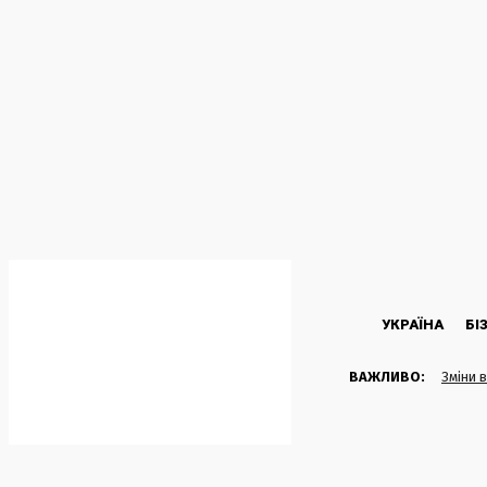
C
32.6
Kyiv
П’ятниця, 7 Серпня, 2026
УКРАЇНА
БІ
ВАЖЛИВО:
Зміни 