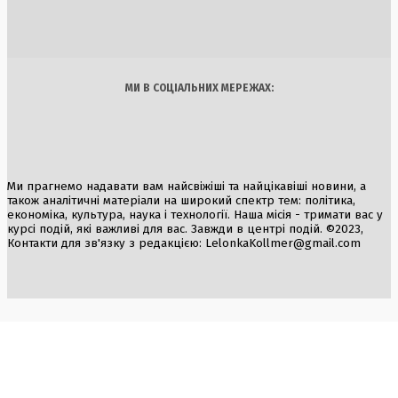
5 Серпня, 2026
Україна
Бізнес
Блоги
Думки
Спорт
Наука
Арт
Їжа
МИ В СОЦІАЛЬНИХ МЕРЕЖАХ:
Ми прагнемо надавати вам найсвіжіші та найцікавіші новини, а
також аналітичні матеріали на широкий спектр тем: політика,
економіка, культура, наука і технології. Наша місія - тримати вас у
курсі подій, які важливі для вас. Завжди в центрі подій. ©2023,
Контакти для зв'язку з редакцією:
LelonkaKollmer@gmail.com