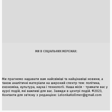
Командир бригади «Хартія» Ігор Оболєнський
прокоментував замах на своє життя
2 Серпня, 2026
Затримання директора CEO Club Ukraine у Польщі за
підозрою у викраденні електробайків
3 Серпня, 2026
Україна
Бізнес
Блоги
Думки
Спорт
Наука
Арт
Їжа
МИ В СОЦІАЛЬНИХ МЕРЕЖАХ:
Ми прагнемо надавати вам найсвіжіші та найцікавіші новини, а
також аналітичні матеріали на широкий спектр тем: політика,
економіка, культура, наука і технології. Наша місія - тримати вас у
курсі подій, які важливі для вас. Завжди в центрі подій. ©2023,
Контакти для зв'язку з редакцією:
LelonkaKollmer@gmail.com